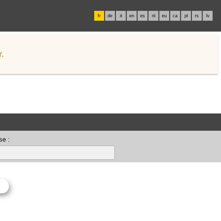
fr
de
it
en
es
nl
eu
ca
pl
rs
lv
.
se :