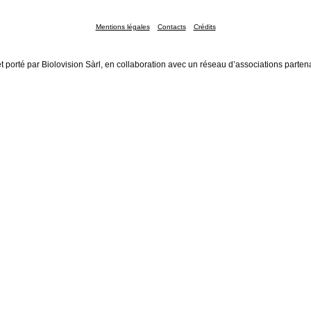
Mentions légales
Contacts
Crédits
t porté par Biolovision Sàrl, en collaboration avec un réseau d’associations parten