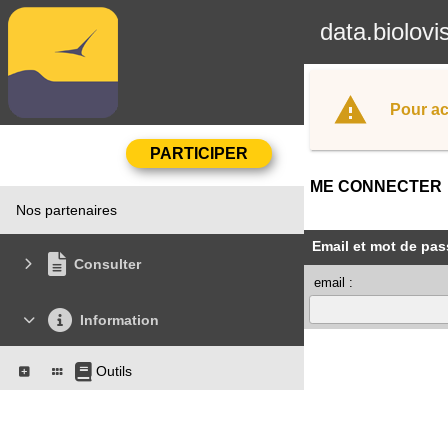
data.biolovi
Pour ac
ME CONNECTER
Nos partenaires
Email et mot de pas
Consulter
email :
Information
Outils