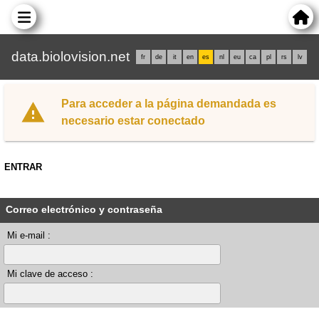
data.biolovision.net
fr
de
it
en
es
nl
eu
ca
pl
rs
lv
Para acceder a la página demandada es
necesario estar conectado
ENTRAR
Correo electrónico y contraseña
Mi e-mail :
Mi clave de acceso :