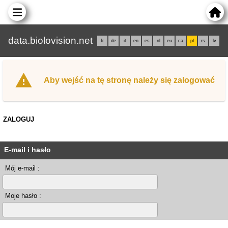
data.biolovision.net
fr
de
it
en
es
nl
eu
ca
pl
rs
lv
Aby wejść na tę stronę należy się zalogować
ZALOGUJ
E-mail i hasło
Mój e-mail :
Moje hasło :