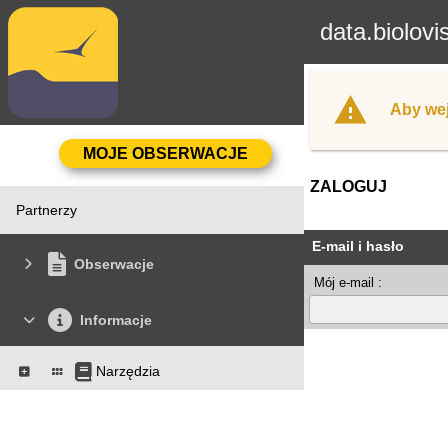
data.biolovi
Aby wej
ZALOGUJ
Partnerzy
E-mail i hasło
Obserwacje
Mój e-mail :
Informacje
Narzędzia