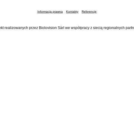
Informacja prawna
Kontakty
Referencje
ekt realizowanych przez Biolovision Sàrl we współpracy z siecią regionalnych part