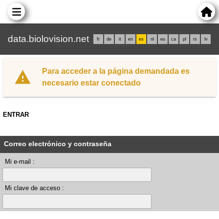
data.biolovision.net
fr
de
it
en
es
nl
eu
ca
pl
rs
lv
Para acceder a la página demandada es
necesario estar conectado
ENTRAR
Correo electrónico y contraseña
Mi e-mail :
Mi clave de acceso :