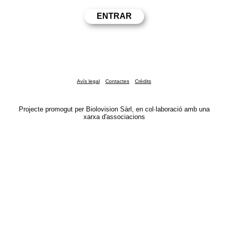
Avís legal
Contactes
Crèdits
Projecte promogut per Biolovision Sàrl, en col·laboració amb una
xarxa d'associacions