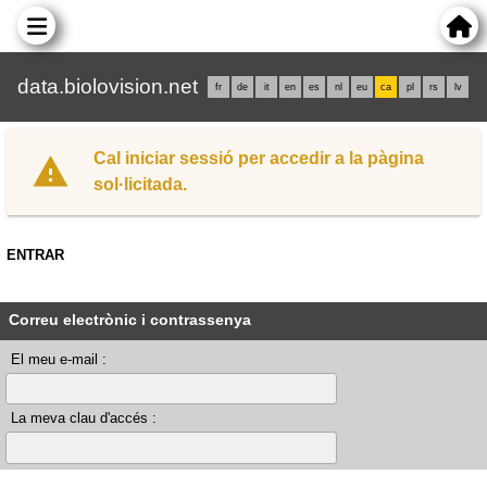
data.biolovision.net
fr
de
it
en
es
nl
eu
ca
pl
rs
lv
Cal iniciar sessió per accedir a la pàgina
sol·licitada.
ENTRAR
Correu electrònic i contrassenya
El meu e-mail :
La meva clau d'accés :