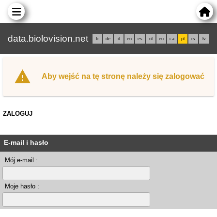
data.biolovision.net
fr
de
it
en
es
nl
eu
ca
pl
rs
lv
Aby wejść na tę stronę należy się zalogować
ZALOGUJ
E-mail i hasło
Mój e-mail :
Moje hasło :