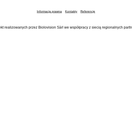
Informacja prawna
Kontakty
Referencje
ekt realizowanych przez Biolovision Sàrl we współpracy z siecią regionalnych part