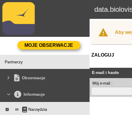
data.biolovi
Aby wej
ZALOGUJ
Partnerzy
E-mail i hasło
Obserwacje
Mój e-mail :
Informacje
Narzędzia