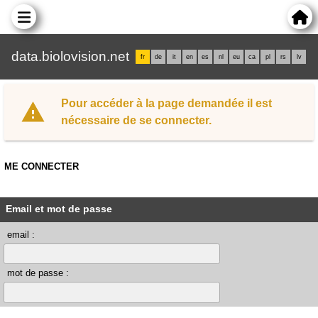
data.biolovision.net
fr
de
it
en
es
nl
eu
ca
pl
rs
lv
Pour accéder à la page demandée il est
nécessaire de se connecter.
ME CONNECTER
Email et mot de passe
email :
mot de passe :