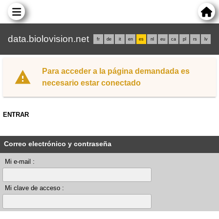
data.biolovision.net
fr
de
it
en
es
nl
eu
ca
pl
rs
lv
Para acceder a la página demandada es
necesario estar conectado
ENTRAR
Correo electrónico y contraseña
Mi e-mail :
Mi clave de acceso :