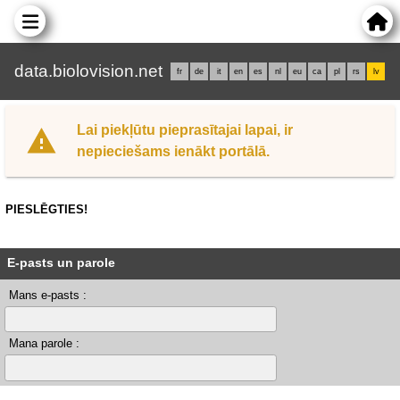
data.biolovision.net
fr
de
it
en
es
nl
eu
ca
pl
rs
lv
Lai piekļūtu pieprasītajai lapai, ir
nepieciešams ienākt portālā.
PIESLĒGTIES!
E-pasts un parole
Mans e-pasts :
Mana parole :