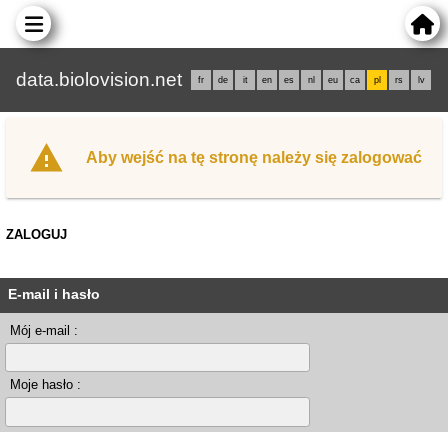
data.biolovision.net
fr
de
it
en
es
nl
eu
ca
pl
rs
lv
Aby wejść na tę stronę należy się zalogować
ZALOGUJ
E-mail i hasło
Mój e-mail :
Moje hasło :