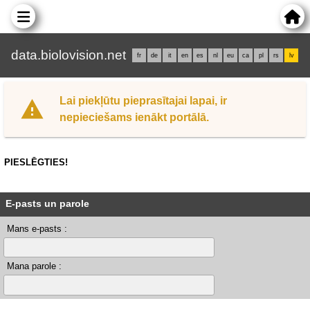
data.biolovision.net
fr
de
it
en
es
nl
eu
ca
pl
rs
lv
Lai piekļūtu pieprasītajai lapai, ir
nepieciešams ienākt portālā.
PIESLĒGTIES!
E-pasts un parole
Mans e-pasts :
Mana parole :