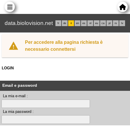
data.biolovision.net
fr
de
it
en
es
nl
eu
ca
pl
rs
lv
Per accedere alla pagina richiesta è
necessario connettersi
LOGIN
Email e password
La mia e-mail :
La mia password :