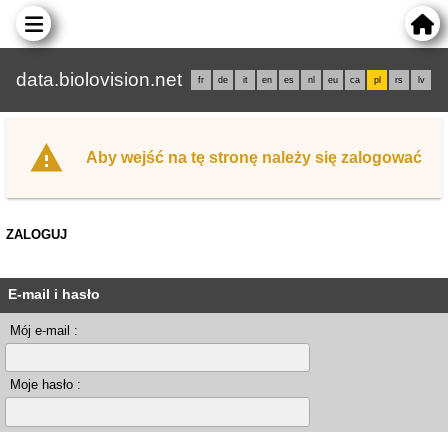
data.biolovision.net
fr
de
it
en
es
nl
eu
ca
pl
rs
lv
Aby wejść na tę stronę należy się zalogować
ZALOGUJ
E-mail i hasło
Mój e-mail :
Moje hasło :