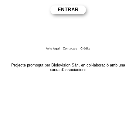
Avís legal
Contactes
Crèdits
Projecte promogut per Biolovision Sàrl, en col·laboració amb una
xarxa d'associacions