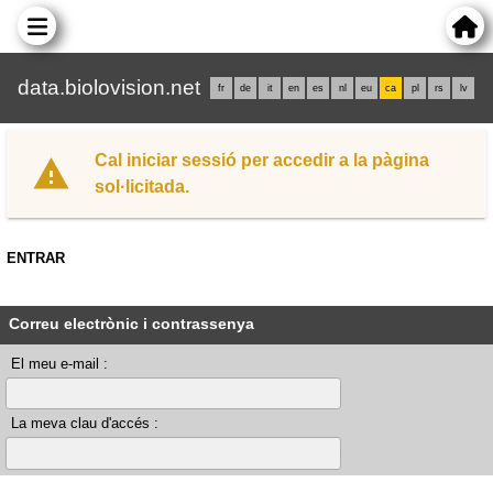
data.biolovision.net
fr
de
it
en
es
nl
eu
ca
pl
rs
lv
Cal iniciar sessió per accedir a la pàgina
sol·licitada.
ENTRAR
Correu electrònic i contrassenya
El meu e-mail :
La meva clau d'accés :