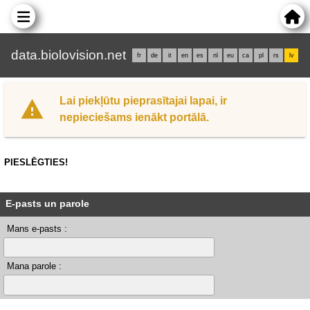
data.biolovision.net
fr
de
it
en
es
nl
eu
ca
pl
rs
lv
Lai piekļūtu pieprasītajai lapai, ir
nepieciešams ienākt portālā.
PIESLĒGTIES!
E-pasts un parole
Mans e-pasts :
Mana parole :