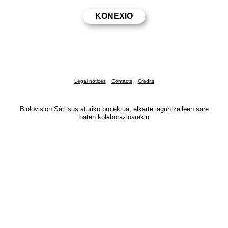
Legal notices
Contacts
Credits
Biolovision Sàrl sustaturiko proiektua, elkarte laguntzaileen sare
baten kolaborazioarekin