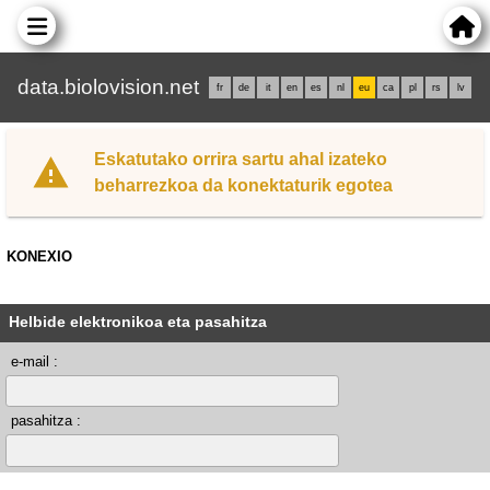
data.biolovision.net
fr
de
it
en
es
nl
eu
ca
pl
rs
lv
Eskatutako orrira sartu ahal izateko
beharrezkoa da konektaturik egotea
KONEXIO
Helbide elektronikoa eta pasahitza
e-mail :
pasahitza :