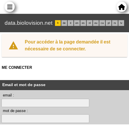
data.biolovision.net
fr
de
it
en
es
nl
eu
ca
pl
rs
lv
Pour accéder à la page demandée il est
nécessaire de se connecter.
ME CONNECTER
Email et mot de passe
email :
mot de passe :