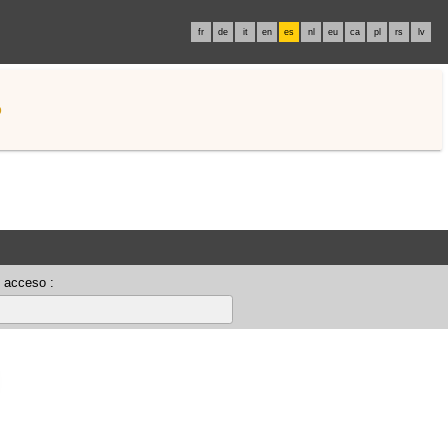
fr
de
it
en
es
nl
eu
ca
pl
rs
lv
o
 acceso :