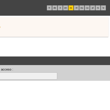
fr
de
it
en
es
nl
eu
ca
pl
rs
lv
o
 acceso :