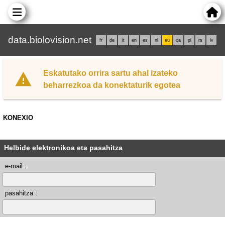
data.biolovision.net
fr
de
it
en
es
nl
eu
ca
pl
rs
lv
Eskatutako orrira sartu ahal izateko
beharrezkoa da konektaturik egotea
KONEXIO
Helbide elektronikoa eta pasahitza
e-mail :
pasahitza :