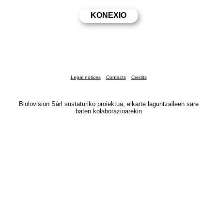
Legal notices
Contacts
Credits
Biolovision Sàrl sustaturiko proiektua, elkarte laguntzaileen sare
baten kolaborazioarekin