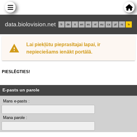
data.biolovision.net
fr
de
it
en
es
nl
eu
ca
pl
rs
lv
Lai piekļūtu pieprasītajai lapai, ir
nepieciešams ienākt portālā.
PIESLĒGTIES!
E-pasts un parole
Mans e-pasts :
Mana parole :