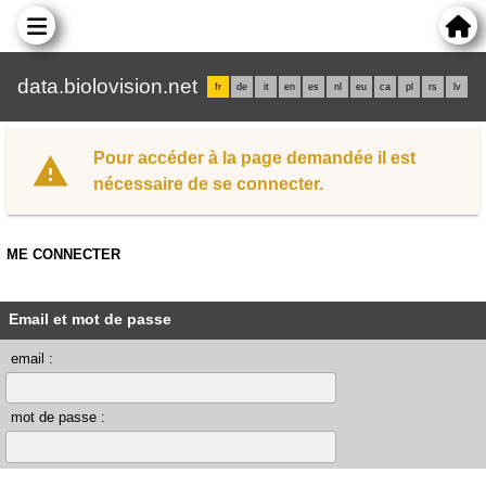
data.biolovision.net
fr
de
it
en
es
nl
eu
ca
pl
rs
lv
Pour accéder à la page demandée il est
nécessaire de se connecter.
ME CONNECTER
Email et mot de passe
email :
mot de passe :