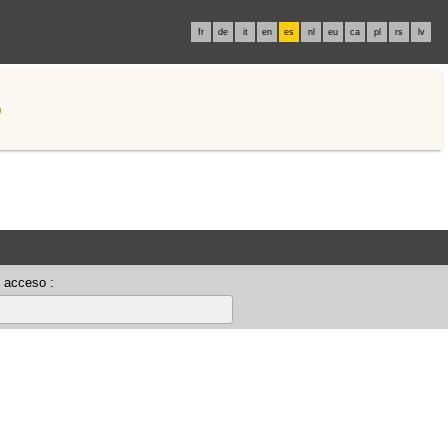
fr
de
it
en
es
nl
eu
ca
pl
rs
lv
o
 acceso :