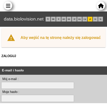
data.biolovision.net
fr
de
it
en
es
nl
eu
ca
pl
rs
lv
Aby wejść na tę stronę należy się zalogować
ZALOGUJ
E-mail i hasło
Mój e-mail :
Moje hasło :