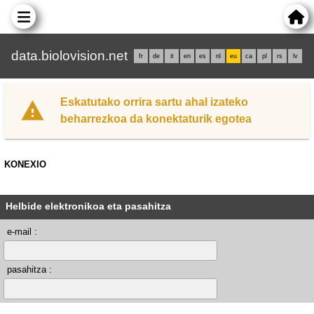
data.biolovision.net
fr
de
it
en
es
nl
eu
ca
pl
rs
lv
Eskatutako orrira sartu ahal izateko
beharrezkoa da konektaturik egotea
KONEXIO
Helbide elektronikoa eta pasahitza
e-mail :
pasahitza :