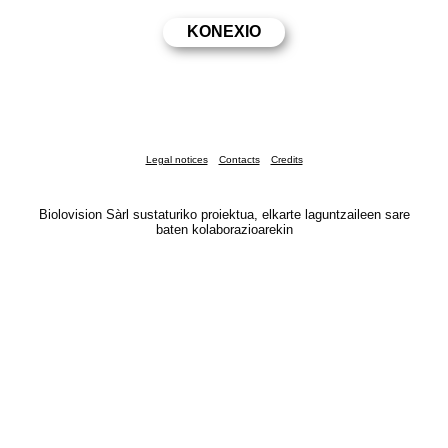
Legal notices
Contacts
Credits
Biolovision Sàrl sustaturiko proiektua, elkarte laguntzaileen sare
baten kolaborazioarekin