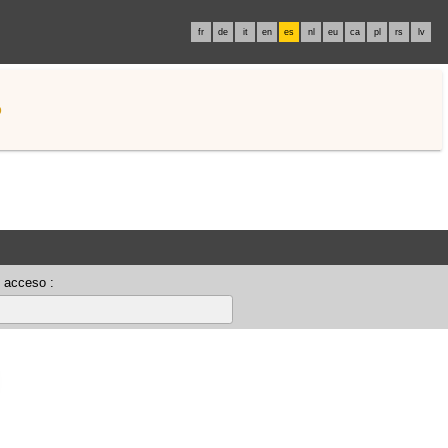
fr
de
it
en
es
nl
eu
ca
pl
rs
lv
o
 acceso :