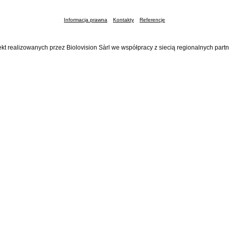
Informacja prawna
Kontakty
Referencje
ekt realizowanych przez Biolovision Sàrl we współpracy z siecią regionalnych part