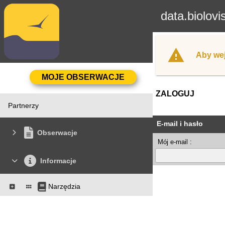
data.biolovi
Aby wej
ZALOGUJ
Partnerzy
E-mail i hasło
Obserwacje
Mój e-mail :
Informacje
Narzędzia