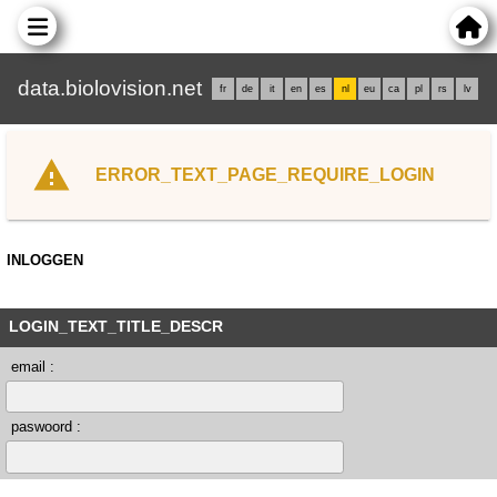
data.biolovision.net
fr
de
it
en
es
nl
eu
ca
pl
rs
lv
ERROR_TEXT_PAGE_REQUIRE_LOGIN
INLOGGEN
LOGIN_TEXT_TITLE_DESCR
email :
paswoord :