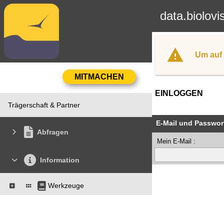
data.biolovi
Um auf 
EINLOGGEN
Trägerschaft & Partner
E-Mail und Passwor
Abfragen
Mein E-Mail :
Information
Werkzeuge