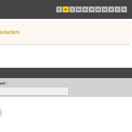
fr
de
it
en
es
nl
eu
ca
pl
rs
lv
orderlich.
ort :