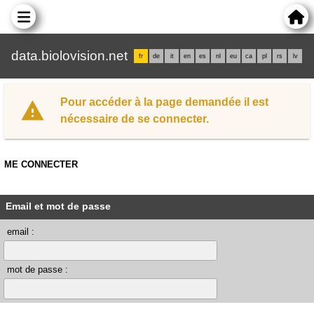
data.biolovision.net
fr
de
it
en
es
nl
eu
ca
pl
rs
lv
Pour accéder à la page demandée il est
nécessaire de se connecter.
ME CONNECTER
Email et mot de passe
email :
mot de passe :