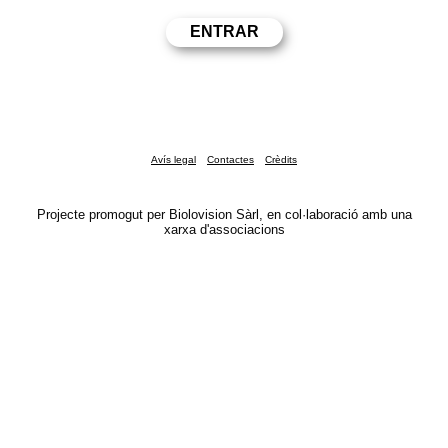
Avís legal
Contactes
Crèdits
Projecte promogut per Biolovision Sàrl, en col·laboració amb una
xarxa d'associacions