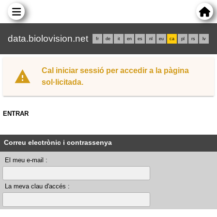
data.biolovision.net
fr
de
it
en
es
nl
eu
ca
pl
rs
lv
Cal iniciar sessió per accedir a la pàgina
sol·licitada.
ENTRAR
Correu electrònic i contrassenya
El meu e-mail :
La meva clau d'accés :