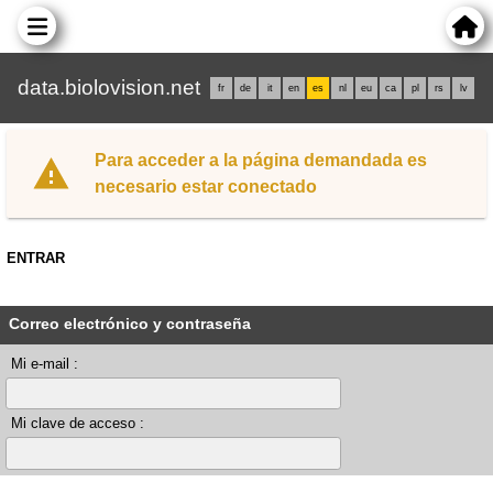
data.biolovision.net
fr
de
it
en
es
nl
eu
ca
pl
rs
lv
Para acceder a la página demandada es
necesario estar conectado
ENTRAR
Correo electrónico y contraseña
Mi e-mail :
Mi clave de acceso :