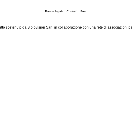
Parere legale
Contatti
Fonti
tto sostenuto da Biolovision Sàrl, in collaborazione con una rete di associazioni pa