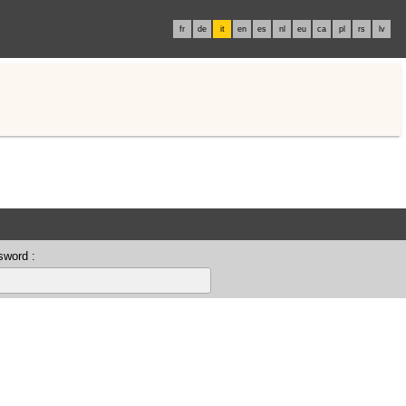
fr
de
it
en
es
nl
eu
ca
pl
rs
lv
sword :