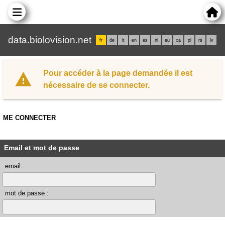
data.biolovision.net
fr
de
it
en
es
nl
eu
ca
pl
rs
lv
Pour accéder à la page demandée il est
nécessaire de se connecter.
ME CONNECTER
Email et mot de passe
email :
mot de passe :