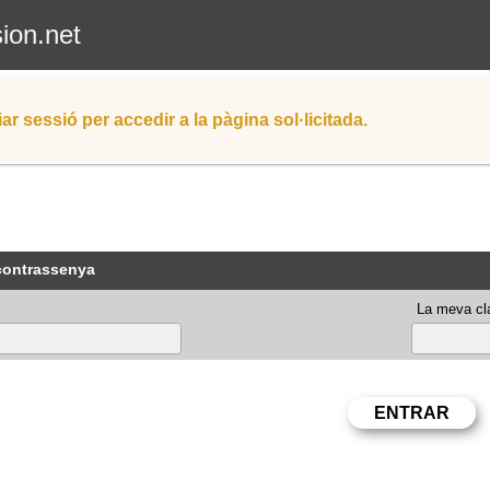
sion.net
iar sessió per accedir a la pàgina sol·licitada.
 contrassenya
La meva cla