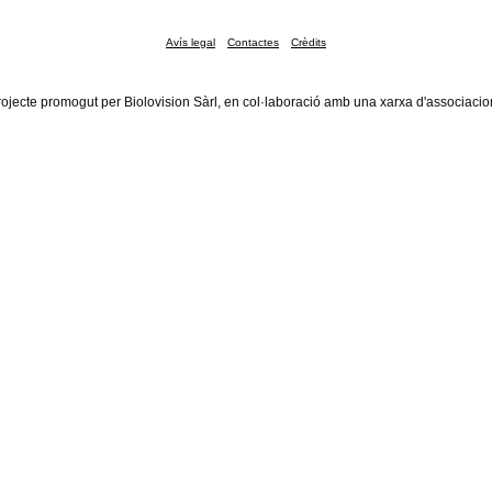
Avís legal
Contactes
Crèdits
rojecte promogut per Biolovision Sàrl, en col·laboració amb una xarxa d'associacio