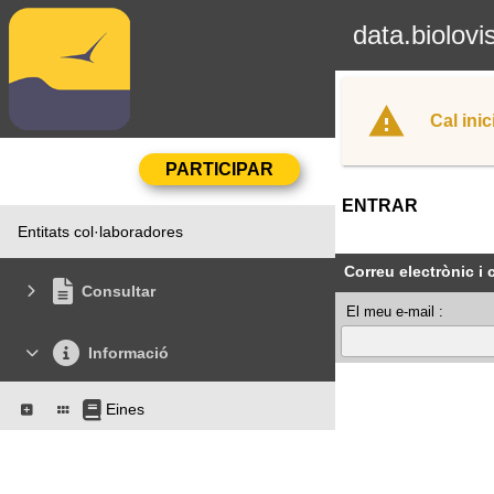
data.biolovi
Cal inic
ENTRAR
Entitats col·laboradores
Correu electrònic i
Consultar
El meu e-mail :
Informació
Eines