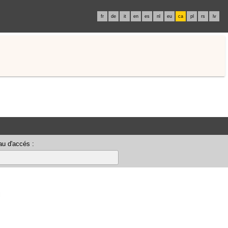
fr
de
it
en
es
nl
eu
ca
pl
rs
lv
u d'accés :