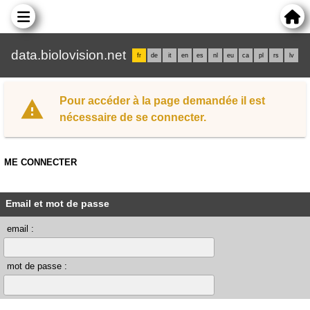
data.biolovision.net
fr
de
it
en
es
nl
eu
ca
pl
rs
lv
Pour accéder à la page demandée il est
nécessaire de se connecter.
ME CONNECTER
Email et mot de passe
email :
mot de passe :