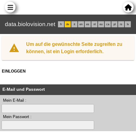
data.biolovision.net
fr
de
it
en
es
nl
eu
ca
pl
rs
lv
Um auf die gewünschte Seite zugreifen zu
können, ist ein Login erforderlich.
EINLOGGEN
E-Mail und Passwort
Mein E-Mail :
Mein Passwort :