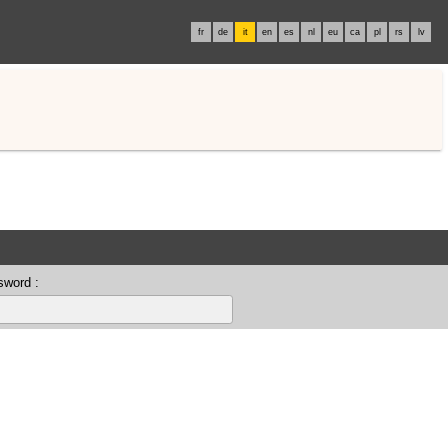
fr
de
it
en
es
nl
eu
ca
pl
rs
lv
sword :