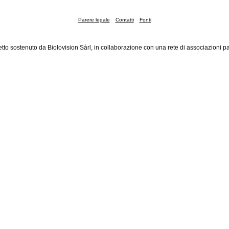
Parere legale
Contatti
Fonti
tto sostenuto da Biolovision Sàrl, in collaborazione con una rete di associazioni pa