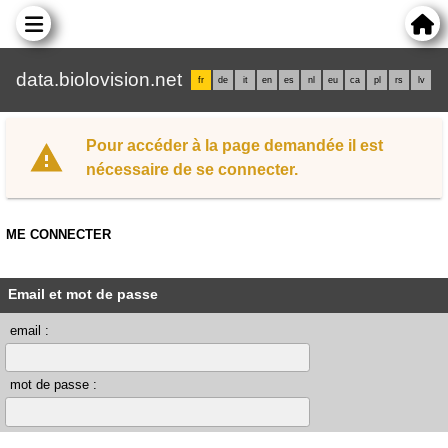
data.biolovision.net
fr
de
it
en
es
nl
eu
ca
pl
rs
lv
Pour accéder à la page demandée il est
nécessaire de se connecter.
ME CONNECTER
Email et mot de passe
email :
mot de passe :