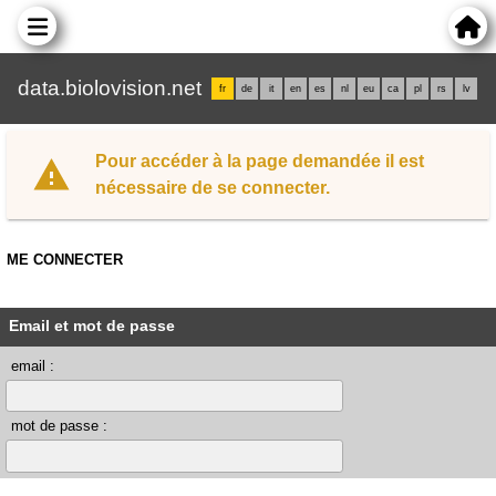
data.biolovision.net
fr
de
it
en
es
nl
eu
ca
pl
rs
lv
Pour accéder à la page demandée il est
nécessaire de se connecter.
ME CONNECTER
Email et mot de passe
email :
mot de passe :