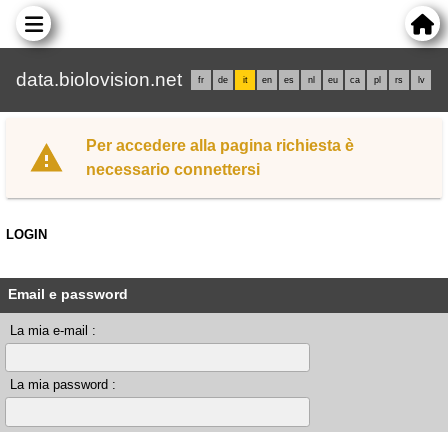
data.biolovision.net
fr
de
it
en
es
nl
eu
ca
pl
rs
lv
Per accedere alla pagina richiesta è
necessario connettersi
LOGIN
Email e password
La mia e-mail :
La mia password :