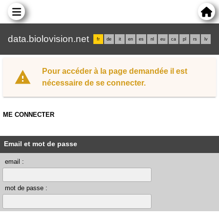
data.biolovision.net
fr
de
it
en
es
nl
eu
ca
pl
rs
lv
Pour accéder à la page demandée il est
nécessaire de se connecter.
ME CONNECTER
Email et mot de passe
email :
mot de passe :