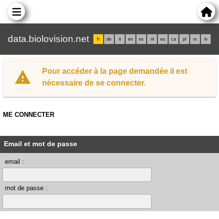
data.biolovision.net
fr
de
it
en
es
nl
eu
ca
pl
rs
lv
Pour accéder à la page demandée il est
nécessaire de se connecter.
ME CONNECTER
Email et mot de passe
email :
mot de passe :