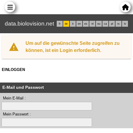
data.biolovision.net
fr
de
it
en
es
nl
eu
ca
pl
rs
lv
Um auf die gewünschte Seite zugreifen zu
können, ist ein Login erforderlich.
EINLOGGEN
E-Mail und Passwort
Mein E-Mail :
Mein Passwort :