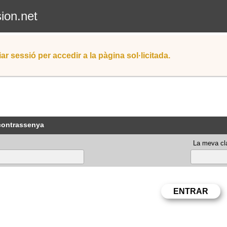
sion.net
iar sessió per accedir a la pàgina sol·licitada.
 contrassenya
La meva cla