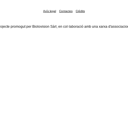
Avís legal
Contactes
Crèdits
rojecte promogut per Biolovision Sàrl, en col·laboració amb una xarxa d'associacio