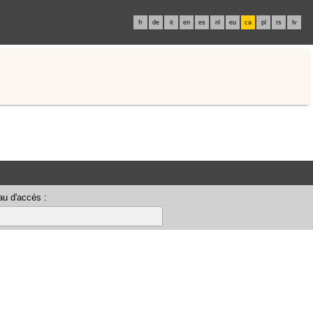
fr
de
it
en
es
nl
eu
ca
pl
rs
lv
u d'accés :