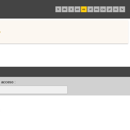
fr
de
it
en
es
nl
eu
ca
pl
rs
lv
o
 acceso :