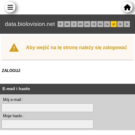
data.biolovision.net
fr
de
it
en
es
nl
eu
ca
pl
rs
lv
Aby wejść na tę stronę należy się zalogować
ZALOGUJ
E-mail i hasło
Mój e-mail :
Moje hasło :