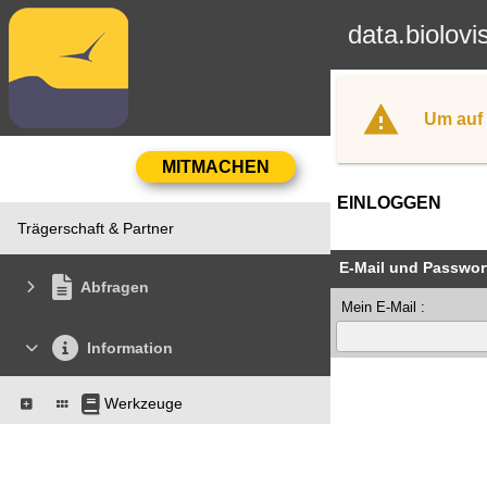
data.biolovi
Um auf 
EINLOGGEN
Trägerschaft & Partner
E-Mail und Passwor
Abfragen
Mein E-Mail :
Information
Werkzeuge