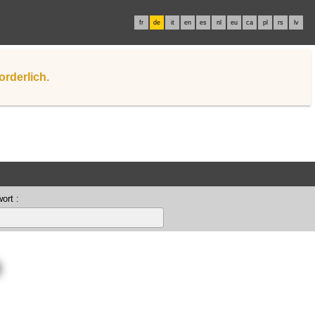
fr
de
it
en
es
nl
eu
ca
pl
rs
lv
orderlich.
ort :